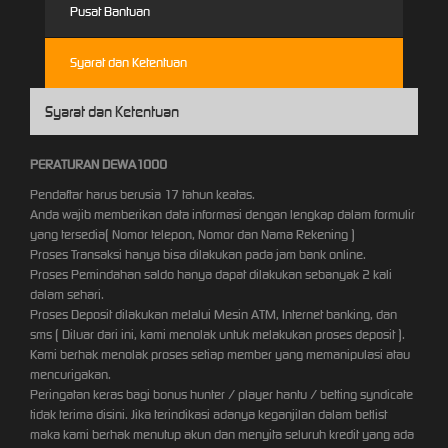
Pusat Bantuan
Syarat dan Ketentuan
Syarat dan Ketentuan
PERATURAN DEWA1000
Pendaftar harus berusia 17 tahun keatas.
Anda wajib memberikan data informasi dengan lengkap dalam formulir
yang tersedia( Nomor telepon, Nomor dan Nama Rekening )
Proses Transaksi hanya bisa dilakukan pada jam bank online.
Proses Pemindahan saldo hanya dapat dilakukan sebanyak 2 kali
dalam sehari.
Proses Deposit dilakukan melalui Mesin ATM, Internet banking, dan
sms ( Diluar dari ini, kami menolak untuk melakukan proses deposit ).
Kami berhak menolak proses setiap member yang memanipulasi atau
mencurigakan.
Peringatan keras bagi bonus hunter / player hantu / betting syndicate
tidak terima disini. Jika terindikasi adanya keganjilan dalam betlist
maka kami berhak menutup akun dan menyita seluruh kredit yang ada