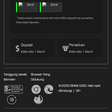
* Selama bank maintenance dan bank offline deposit dan penarikan
tidak dapat diproses
Deposit
Penarikan
Rata-rata 1 Menit
Rata-rata 1 Menit
Tanggung Jawab
Browser Yang
Bermain
Didukung
©2026 DEWA1000. Hak cipta
dilindungi | 18+