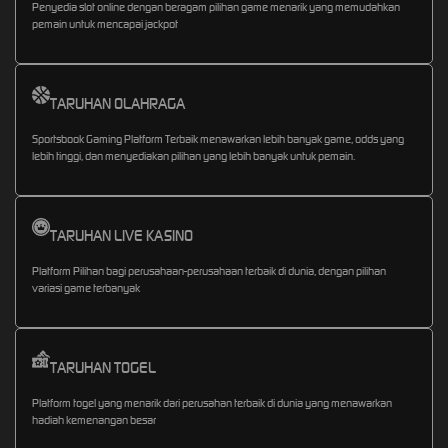
Penyedia slot online dengan beragam pilihan game menarik yang memudahkan
pemain untuk mencapai jackpot
TARUHAN OLAHRAGA
Sportsbook Gaming Platform Terbaik menawarkan lebih banyak game, odds yang
lebih tinggi, dan menyediakan pilihan yang lebih banyak untuk pemain.
TARUHAN LIVE KASINO
Platform Pilihan bagi perusahaan-perusahaan terbaik di dunia, dengan pilihan
variasi game terbanyak
TARUHAN TOGEL
Platform togel yang menarik dari perusahan terbaik di dunia yang menawarkan
hadiah kemenangan besar