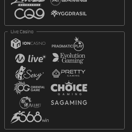
Live Casino