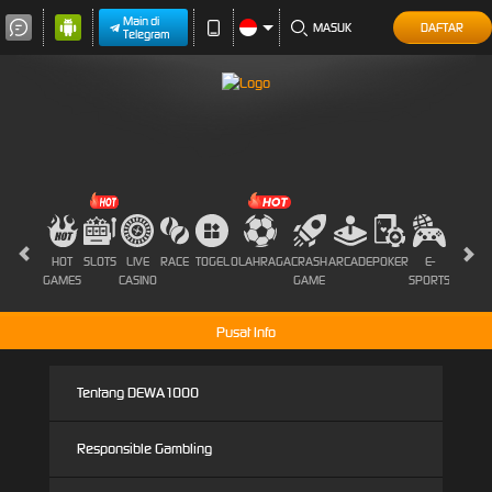
Main di
MASUK
DAFTAR
Telegram
HOT
SLOTS
LIVE
RACE
TOGEL
OLAHRAGA
CRASH
ARCADE
POKER
E-
SABUN
GAMES
CASINO
GAME
SPORTS
AYAM
Pusat Info
Tentang DEWA1000
Responsible Gambling