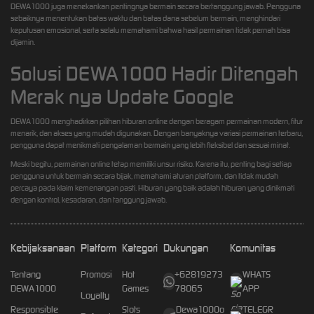
DEWA1000 juga menekankan pentingnya bermain secara bertanggung jawab. Pengguna
sebaiknya menentukan batas waktu dan batas dana sebelum bermain, menghindari
keputusan emosional, serta selalu memahami bahwa hasil permainan tidak pernah bisa
dijamin.
Solusi DEWA1000 Hadir Ditengah
Merak nya Update Google
DEWA1000 menghadirkan pilihan hiburan online dengan beragam permainan modern, fitur
menarik, dan akses yang mudah digunakan. Dengan banyaknya variasi permainan terbaru,
pengguna dapat menikmati pengalaman bermain yang lebih fleksibel dan sesuai minat.
Meski begitu, permainan online tetap memiliki unsur risiko. Karena itu, penting bagi setiap
pengguna untuk bermain secara bijak, memahami aturan platform, dan tidak mudah
percaya pada klaim kemenangan pasti. Hiburan yang baik adalah hiburan yang dinikmati
dengan kontrol, kesadaran, dan tanggung jawab.
Kebijaksanaan
Platform
Kategori
Dukungan
Komunitas
Tentang
Promosi
Hot
+62819273
WHATS
DEWA1000
Games
78065
APP
Loyalty
Responsible
Slots
Dewa1000o
TELEGR