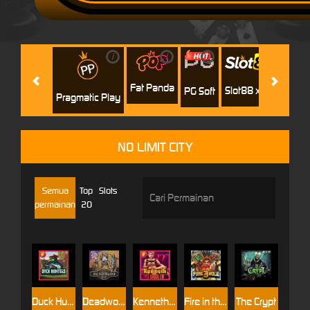
i
i
i
i
i
Facha
Fat Panda
Slot88 x PP
PG Soft
Pragmatic Play
NO LIMIT CITY
Semua
Top
Slots
permainan
20
Duck Hunters
Deadwood R.I.P
Kenneth Must Die
Fire in the Hole 3
The Crypt