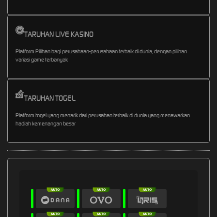
TARUHAN LIVE KASINO
Platform Pilihan bagi perusahaan-perusahaan terbaik di dunia, dengan pilihan
variasi game terbanyak
TARUHAN TOGEL
Platform togel yang menarik dari perusahan terbaik di dunia yang menawarkan
hadiah kemenangan besar