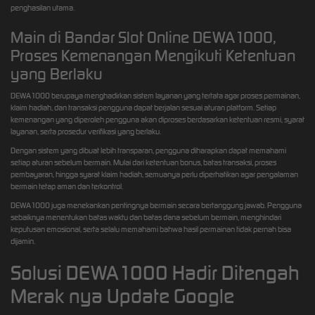
penghasilan utama.
Main di Bandar Slot Online DEWA1000,
Proses Kemenangan Mengikuti Ketentuan
yang Berlaku
DEWA1000 berupaya menghadirkan sistem layanan yang tertata agar proses permainan,
klaim hadiah, dan transaksi pengguna dapat berjalan sesuai aturan platform. Setiap
kemenangan yang diperoleh pengguna akan diproses berdasarkan ketentuan resmi, syarat
layanan, serta prosedur verifikasi yang berlaku.
Dengan sistem yang dibuat lebih transparan, pengguna diharapkan dapat memahami
setiap aturan sebelum bermain. Mulai dari ketentuan bonus, batas transaksi, proses
pembayaran, hingga syarat klaim hadiah, semuanya perlu diperhatikan agar pengalaman
bermain tetap aman dan terkontrol.
DEWA1000 juga menekankan pentingnya bermain secara bertanggung jawab. Pengguna
sebaiknya menentukan batas waktu dan batas dana sebelum bermain, menghindari
keputusan emosional, serta selalu memahami bahwa hasil permainan tidak pernah bisa
dijamin.
Solusi DEWA1000 Hadir Ditengah
Merak nya Update Google