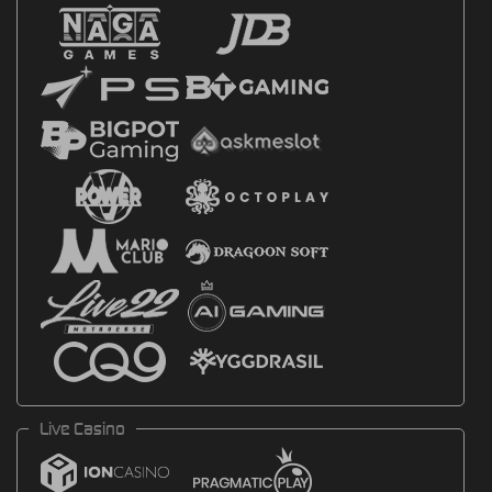
Live Casino