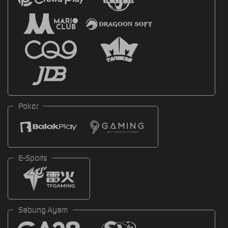
Poker
E-Sports
Sabung Ayam