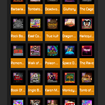
Barbarian Fury
Tombstone
Deadwood xNudge
Gluttony
The Cage
Rock Bottom
East Coast Vs West Coast
True kult
Dragon Tribe
Harlequin Carnival
Remember Gulag
Walk of Shame
Poison Eve
Space Donkey
The Rave
Book Of Shadows
Jingle Balls
Karen Maneater
Monkey's Gold xPays
Tomb of Nefertiti