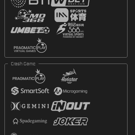
Crash Game