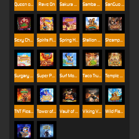
Queen of Aztec
Rave On
Sakura Neko
Samba Fiesta
SanGuo - The Brotherhood
Sexy Christmas Sirens
Spirits Fiesta
Spring Harvest
Stallion Princess
Steampunk Reloaded
Surgary bonanza
Super Phoenix
Surf Monkey
Taco Truck Delight
Temple of Gods
TNT Fiesta
Tower of Riches
Vault of Riches
Viking Valor
Wild Fish Hunter