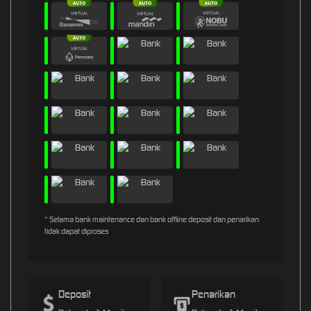
* Selama bank maintenance dan bank offline deposit dan penarikan
tidak dapat diproses
Deposit
Penarikan