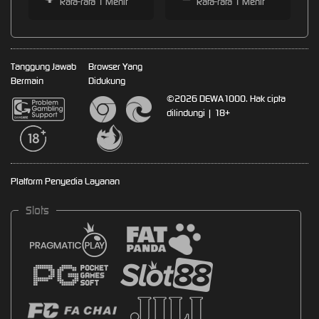
Rata-rata 1 Menit
Rata-rata 1 Menit
Tanggung Jawab
Browser Yang
Bermain
Didukung
©2026 DEWA1000. Hak cipta
dilindungi | 18+
Platform Penyedia Layanan
Slots