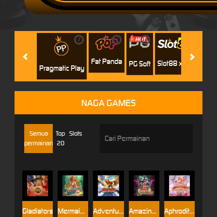
i
i
i
i
i
Facha
Fat Panda
Slot88 x PP
PG Soft
Pragmatic Play
NAGA GAMES
Semua
Top
Slots
permainan
20
Gladiators
Mermaid's Treasure
Adventures Of Caramelo
Amazing Circus
Aphrodite - Goddess of Love