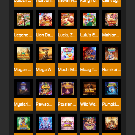
Golden Hatch
Heavenly Sage
Kawaii Neko
Kung Fu Warrior
Las Vegas Party
Legend of the White and Green Snake
Lion Dance Fortune
Lucky Zhu
Lulu's Enchanted Forest
Mahjong Fortune
Mayan Gold Hunt
Mega Wild Safari
Mochi Mochi
Muay Thai Arena
Nomikai Fever
Mysteries of Pandora
Pawsome Xmas
Persian Gems
Wild West Saloon
Pumpkin Night