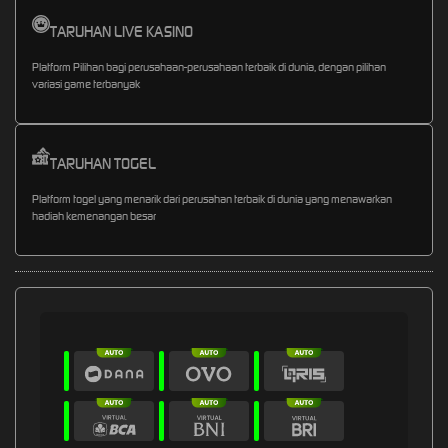
TARUHAN LIVE KASINO
Platform Pilihan bagi perusahaan-perusahaan terbaik di dunia, dengan pilihan
variasi game terbanyak
TARUHAN TOGEL
Platform togel yang menarik dari perusahan terbaik di dunia yang menawarkan
hadiah kemenangan besar