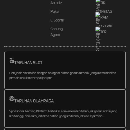
Arcade
OK
Poker
INSTAG
RAM
E-Sports
X/TWIT
Sabung
TER
Ayam
TARUHAN SLOT
Penyedia slot online dengan beragam pilihan game menarik yang memudahkan
pemain untuk mencapai jackpot
TARUHAN OLAHRAGA
Sportsbook Gaming Platform Terbaik menawarkan lebih banyak game, odds yang
lebih tinggi, dan menyediakan pilihan yang lebih banyak untuk pemain.