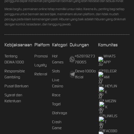
pengguna dapat menikmati pengalaman bermain yang lebih fleksibel dan sesuai minat.
Meski begitu, permainan online tetap memiliki unsur risiko. Karena itu, penting bagi setiap
pengguna untuk bermain secara bijak, memahami aturan platform, dan tidak mudah
percaya pada klaim kemenangan pasti. Hiburan yang baik adalah hiburan yang dinikmati
dengan kontrol, kesadaran, dan tanggung jawab.
Kebijaksanaan
Platform
Kategori
Dukungan
Komunitas
Tentang
Promosi
Hot
+62819273
WHATS
DEWA1000
Games
78065
APP
Loyalty
Responsible
Slots
Dewa1000o
TELEGR
Referral
Gambling
fficial
AM
Live
Pusat Bantuan
Casino
HEYLIN
K
Syarat dan
Race
Ketentuan
MEZIN
Togel
K
Olahraga
LINKLIS
Crash
T
Game
FACEBO