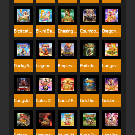
Bierfest Delight
Bikini Babes
Chasing Leprechaun Coins
Countdown to Fortune
Dragon Wonder
Ducky Spin
Legendary El Toro
Empress of the Black Seas
Forbidden Island
Longevity dragon(Fulong)
Gangster's Paradise
Gates Of Kunlun
God of Fortune
Gold Seekers
Golden Gallop