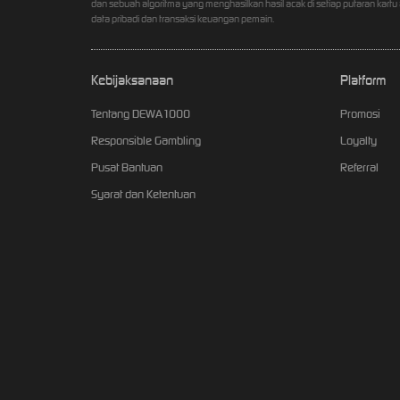
dan sebuah algoritma yang menghasilkan hasil acak di setiap putaran kartu a
data pribadi dan transaksi keuangan pemain.
Kebijaksanaan
Platform
Tentang DEWA1000
Promosi
Responsible Gambling
Loyalty
Pusat Bantuan
Referral
Syarat dan Ketentuan