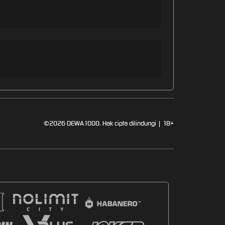
©2026 DEWA1000. Hak cipta dilindungi | 18+