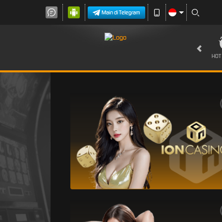
Main di Telegram
HOT