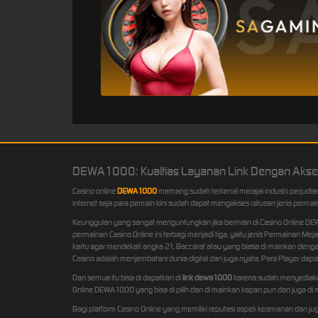
DEWA1000: Kualtias Layanan Link Dengan Aks
Casino online
DEWA1000
memang sudah terkenal merajai industri perjudi
internet saja para pemain kini sudah dapat mengakses ratusan jenis perm
Keunggulan yang sangat menguntungkan jika bermain di Casino Online DEW
permainan Casino Online ini terbagi menjadi tiga, yaitu jenis Permainan M
kartu agar mendekati angka 21, Baccarat atau yang biasa di mainkan denga
Casino adalah menjembatani dunia digital dan juga nyata, Para Player dapat
Dan semua itu bisa di dapatkan di
link dewa1000
karena sudah menyediakan
Online DEWA1000 yang bisa di pilih dan di mainkan kapan pun dan juga di
Bagi platform Casino Online yang memiliki reputasi aspek keamanan dan juga