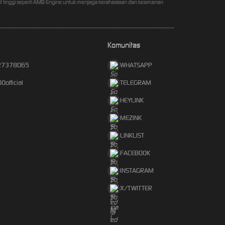
gkat tinggi seperti AMB Engine untuk menjaga kerahasiaan dan keamanan
Komunitas
27378065
WHATSAPP
official
TELEGRAM
HEYLINK
MEZINK
LINKLIST
FACEBOOK
INSTAGRAM
X/TWITTER