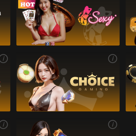
i
i
i
i