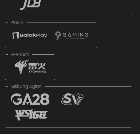
Poker
E-Sports
Sabung Ayam