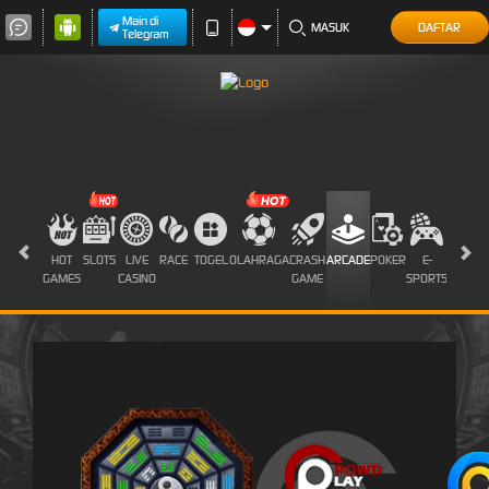
Main di
MASUK
DAFTAR
Telegram
HOT
SLOTS
LIVE
RACE
TOGEL
OLAHRAGA
CRASH
ARCADE
POKER
E-
SABUN
GAMES
CASINO
GAME
SPORTS
AYAM