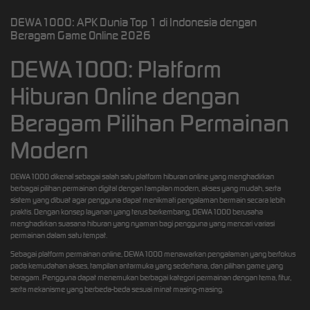
DEWA1000: APK Dunia Top 1 di Indonesia dengan
Beragam Game Online 2026
DEWA1000: Platform
Hiburan Online dengan
Beragam Pilihan Permainan
Modern
DEWA1000 dikenal sebagai salah satu platform hiburan online yang menghadirkan
berbagai pilihan permainan digital dengan tampilan modern, akses yang mudah, serta
sistem yang dibuat agar pengguna dapat menikmati pengalaman bermain secara lebih
praktis. Dengan konsep layanan yang terus berkembang, DEWA1000 berusaha
menghadirkan suasana hiburan yang nyaman bagi pengguna yang mencari variasi
permainan dalam satu tempat.
Sebagai platform permainan online, DEWA1000 menawarkan pengalaman yang berfokus
pada kemudahan akses, tampilan antarmuka yang sederhana, dan pilihan game yang
beragam. Pengguna dapat menemukan berbagai kategori permainan dengan tema, fitur,
serta mekanisme yang berbeda-beda sesuai minat masing-masing.