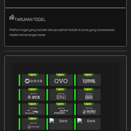
TARUHAN TOGEL
Platform togel yang menarik dari perusahan terbaik di dunia yang menawarkan
hadiah kemenangan besar