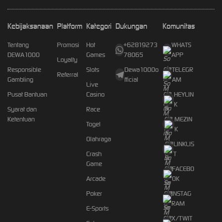
Kebijaksanaan
Platform
Kategori
Dukungan
Komunitas
Tentang
Promosi
Hot
+62819273
WHATS
DEWA1000
Games
78065
APP
Loyalty
Responsible
Slots
Dewa1000o
TELEGR
Referral
Gambling
fficial
AM
Live
Pusat Bantuan
Casino
HEYLIN
K
Syarat dan
Race
Ketentuan
MEZIN
Togel
K
Olahraga
LINKLIS
Crash
T
Game
FACEBO
Arcade
OK
Poker
INSTAG
RAM
E-Sports
X/TWIT