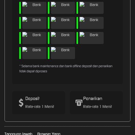
* Selama bank maintenance dan bank offline deposit dan penarikan
tidak dapat diproses
Deposit
Penarikan
Rata-rata 1 Menit
Rata-rata 1 Menit
Tanggung Jawab
Browser Yang