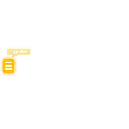
Tap Me!