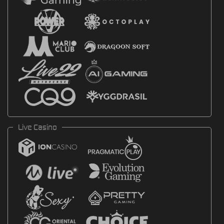
Live Casino