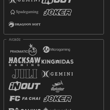
Arcade