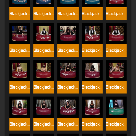
Blackjack_Silver_4
Blackjack_Silver_5
Blackjack_Silver_6
Blackjack_Silver_7
Blackjack_VIP_A
Blackjack_VIP_Alpha
Blackjack_VIP_B
Blackjack_VIP_Beta
Blackjack_VIP_C
Blackjack_VIP_D
Blackjack_VIP_E
Blackjack_VIP_G
Blackjack_VIP_Gamma
Blackjack_VIP_H
Blackjack_VIP_I
Blackjack_VIP_L
Blackjack_VIP_M
Blackjack_VIP_N
Blackjack_VIP_Q
Blackjack_VIP_x