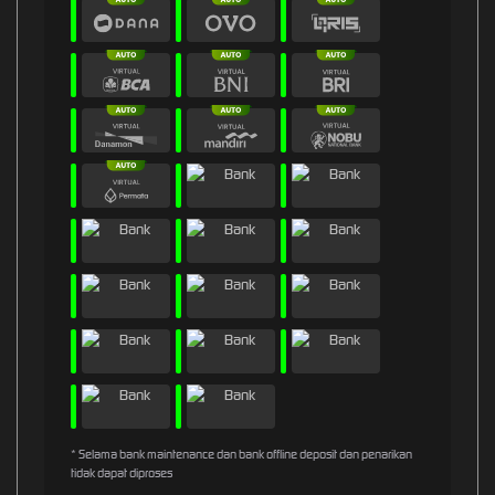
* Selama bank maintenance dan bank offline deposit dan penarikan
tidak dapat diproses