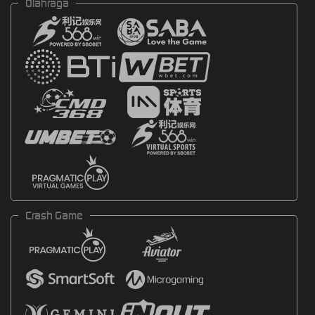
Olahraga
Crash Game