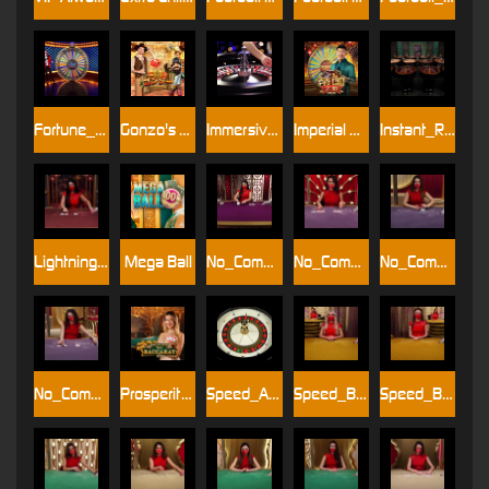
Fortune_Wheel
Gonzo's Treasure Map
Immersive_Roulette
Imperial Quest
Instant_Roulette
Lightning_Baccarat
Mega Ball
No_Comm_Baccarat
No_Comm_Speed_Baccarat_A
No_Comm_Speed_Baccarat_B
No_Comm_Speed_Baccarat_C
Prosperity Tree Baccarat
Speed_Auto_Roulette
Speed_Baccarat_A
Speed_Baccarat_B