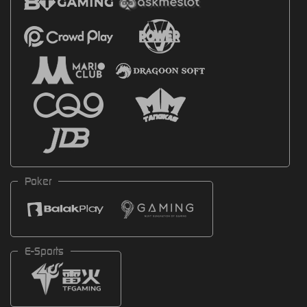
Poker
E-Sports