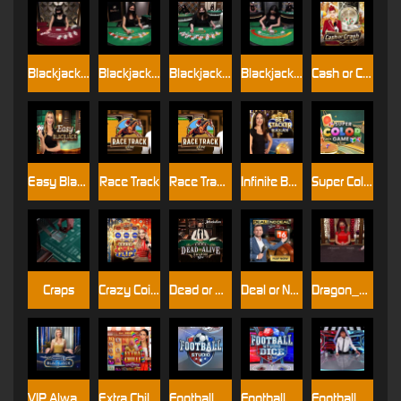
Blackjack_VIP_Z
Blackjack_White_A
Blackjack_White_B
Blackjack_White_C
Cash or Crash
Easy Blackjack
Race Track
Race Track First Person
Infinite Bet Stacker Blackjack
Super Color Game
Craps
Crazy Coin Flip
Dead or Alive: Saloon
Deal or No Deal
Dragon_Tiger
VIP Always 6 Blackjack 1
Extra Chilli Epic Spin
Football Studio
Football Studio Dice
Football_Studio