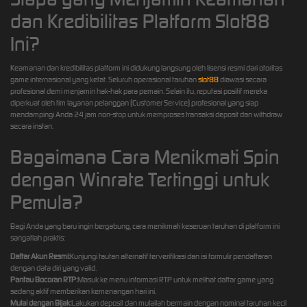
dan Kredibilitas Platform Slot88
Ini?
Keamanan dan kredibilitas platform ini didukung langsung oleh lisensi resmi dari otoritas
game internasional yang ketat. Seluruh operasional taruhan
slot88
diawasi secara
profesional demi menjamin hak-hak para pemain. Selain itu, reputasi positif mereka
diperkuat oleh tim layanan pelanggan (Customer Service) profesional yang siap
mendampingi Anda 24 jam non-stop untuk memproses transaksi deposit dan withdraw
secara instan.
Bagaimana Cara Menikmati Spin
dengan Winrate Tertinggi untuk
Pemula?
Bagi Anda yang baru ingin bergabung, cara menikmati keseruan taruhan di platform ini
sangatlah praktis:
Daftar Akun Resmi:
Kunjungi tautan alternatif terverifikasi dan isi formulir pendaftaran
dengan data diri yang valid.
Pantau Bocoran RTP:
Masuk ke menu informasi RTP untuk melihat daftar game yang
sedang aktif memberikan kemenangan hari ini.
Mulai dengan Bijak:
Lakukan deposit dan mulailah bermain dengan nominal taruhan kecil