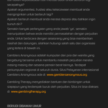
secepatnya?
Apakah argumentasi, frustasi atau kekecewaan membuat anda
menginginkan untuk bertaruh lagi?
Apakah bertaruh membuat anda merasa depresi atau bahkan ingin
bunuh diri?
Semakin banyak pertanyaan yang anda jawab 'ya', semakin
menunjukkan bahwa anda memiliki permasalahan dengan perjudian
anda. Untuk berbicara dengan seseorang yang bisa memberikan
nasihat dan dukungan, silahkan hubungi salah satu dari organisasi
yang tertera di bawah ini.
Gamblers Anonymous adalah kumpulan dari pria dan wanita yang
bergabung bersama untuk membantu masalah perjudian mereka
masing-masing dan sesama pemain berat lainnya. Terdapat
perkumpulan regional di seluruh dunia. Situs Pelayanan internasional
Gamblers Anonymous ada di:
www.gamblersanonymous.org
Gambling Therapy menyediakan bantuan dan bimbingan untuk
siapapun yang terdampak buruk oleh perjudian. Situs ini bisa diakses
di:
www.gamblingtherapy.org
BERJUDI DIBAWAH UMUR