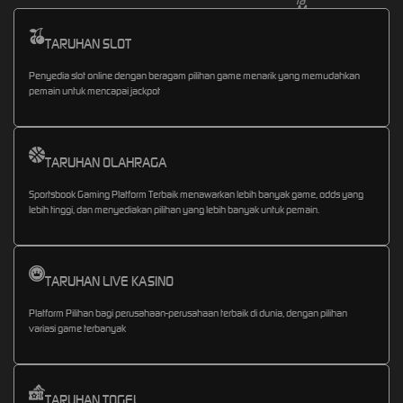
TARUHAN SLOT
Penyedia slot online dengan beragam pilihan game menarik yang memudahkan
pemain untuk mencapai jackpot
TARUHAN OLAHRAGA
Sportsbook Gaming Platform Terbaik menawarkan lebih banyak game, odds yang
lebih tinggi, dan menyediakan pilihan yang lebih banyak untuk pemain.
TARUHAN LIVE KASINO
Platform Pilihan bagi perusahaan-perusahaan terbaik di dunia, dengan pilihan
variasi game terbanyak
TARUHAN TOGEL