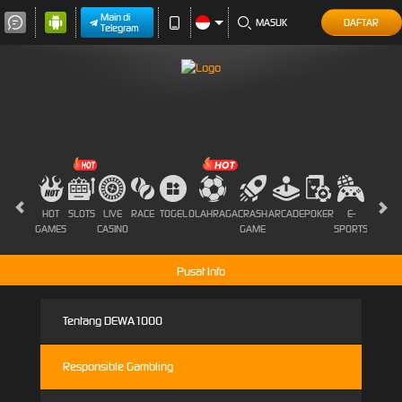
Main di
MASUK
DAFTAR
Telegram
HOT
SLOTS
LIVE
RACE
TOGEL
OLAHRAGA
CRASH
ARCADE
POKER
E-
SABUN
GAMES
CASINO
GAME
SPORTS
AYAM
Pusat Info
Tentang DEWA1000
Responsible Gambling