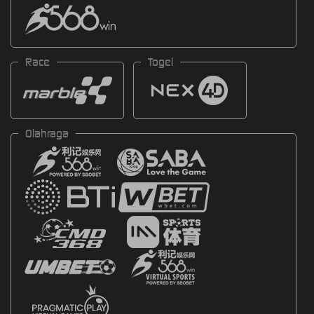
Race
Togel
Olahraga