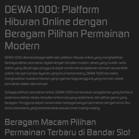
DEWA1000: Platform
Hiburan Online dengan
Beragam Pilihan Permainan
Modern
DEWA1000 dikenal sebagai salah satu platform hiburan online yang menghadirkan
berbagai pilihan permainan digital dengan tampilan modern, akses yang mudah, serta
sistem yang dibuat agar pengguna dapat menikmati pengalaman bermain secara lebih
praktis. Dengan konsep layanan yang terus berkembang, DEWA1000 berusaha
menghadirkan suasana hiburan yang nyaman bagi pengguna yang mencari variasi
permainan dalam satu tempat.
Sebagai platform permainan online, DEWA1000 menawarkan pengalaman yang berfokus
pada kemudahan akses, tampilan antarmuka yang sederhana, dan pilihan game yang
beragam. Pengguna dapat menemukan berbagai kategori permainan dengan tema, fitur,
serta mekanisme yang berbeda-beda sesuai minat masing-masing.
Beragam Macam Pilihan
Permainan Terbaru di Bandar Slot