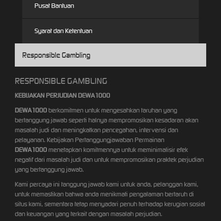
Pusat Bantuan
Syarat dan Ketentuan
Responsible Gambling
RESPONSIBLE GAMBLING
KEBIJAKAN PERJUDIAN DEWA1000
DEWA1000
berkomitmen untuk mengesahkan taruhan yang
bertanggung jawab seperti halnya mempromosikan kesadaran akan
masalah judi dan meningkatkan pencegahan, intervensi dan
pelayanan. Kebijakan Pertanggungjawaban Permainan
DEWA1000
menetapkan komitmennya untuk meminimalisir efek
negatif dari masalah judi dan untuk mempromosikan praktek perjudian
yang bertanggung jawab.
Kami percaya ini tanggung jawab kami untuk anda, pelanggan kami,
untuk memastikan bahwa anda menikmati pengalaman bertaruh di
situs kami, sementara tetap menyadari penuh terhadap kerugian sosial
dan keuangan yang terkait dengan masalah perjudian.