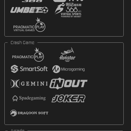
Crash Game
Arcade