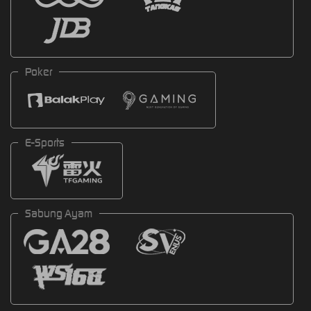
Poker
E-Sports
Sabung Ayam